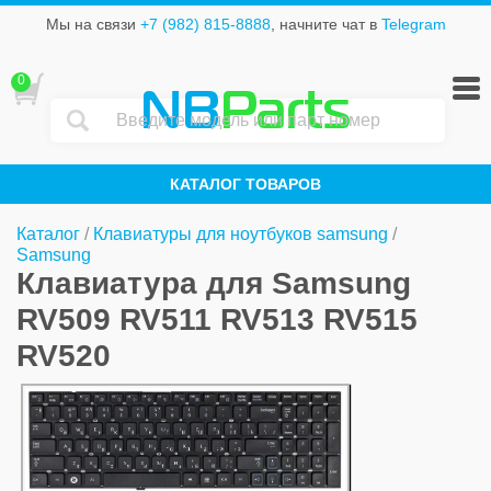
Мы на связи
+7 (982) 815-8888
, начните чат в
Telegram
0
NB
Parts
КАТАЛОГ ТОВАРОВ
Каталог
/
Клавиатуры для ноутбуков samsung
/
Samsung
Клавиатура для Samsung
RV509 RV511 RV513 RV515
RV520