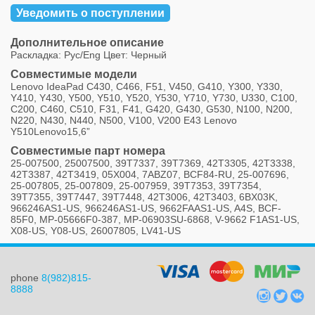
Уведомить о поступлении
Дополнительное описание
Раскладка: Рус/Eng Цвет: Черный
Совместимые модели
Lenovo IdeaPad C430, C466, F51, V450, G410, Y300, Y330,
Y410, Y430, Y500, Y510, Y520, Y530, Y710, Y730, U330, C100,
C200, C460, C510, F31, F41, G420, G430, G530, N100, N200,
N220, N430, N440, N500, V100, V200 E43 Lenovo
Y510Lenovo15,6”
Совместимые парт номера
25-007500, 25007500, 39T7337, 39T7369, 42T3305, 42T3338,
42T3387, 42T3419, 05X004, 7ABZ07, BCF84-RU, 25-007696,
25-007805, 25-007809, 25-007959, 39T7353, 39T7354,
39T7355, 39T7447, 39T7448, 42T3006, 42T3403, 6BX03K,
966246AS1-US, 966246AS1-US, 9662FAAS1-US, A4S, BCF-
85F0, MP-05666F0-387, MP-06903SU-6868, V-9662 F1AS1-US,
X08-US, Y08-US, 26007805, LV41-US
phone
8(982)815-
8888