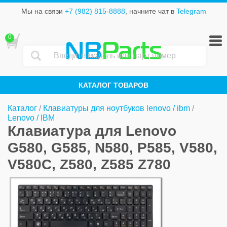
Мы на связи
+7 (982) 815-8888
, начните чат в
Telegram
0
NB
Parts
КАТАЛОГ ТОВАРОВ
Каталог
/
Клавиатуры для ноутбуков lenovo / ibm
/
Lenovo / IBM
Клавиатура для Lenovo
G580, G585, N580, P585, V580,
V580C, Z580, Z585 Z780