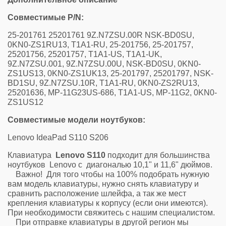
Совместимые P/N:
25-201761 25201761 9Z.N7ZSU.00R NSK-BD0SU,
0KN0-ZS1RU13, T1A1-RU, 25-201756, 25-201757,
25201756, 25201757, T1A1-US, T1A1-UK,
9Z.N7ZSU.001, 9Z.N7ZSU.00U, NSK-BD0SU, 0KN0-
ZS1US13, 0KN0-ZS1UK13, 25-201797, 25201797, NSK-
BD1SU, 9Z.N7ZSU.10R, T1A1-RU, 0KN0-ZS2RU13,
25201636, MP-11G23US-686, T1A1-US, MP-11G2, 0KN0-
ZS1US12
Совместимые модели ноутбуков:
Lenovo IdeaPad S110 S206
Клавиатура
Lenovo S110
подходит для большинства
ноутбуков Lenovo с диагональю 10,1" и 11,6" дюймов.
Важно! Для того чтобы на 100% подобрать нужную
вам модель клавиатуры, нужно снять клавиатуру и
сравнить расположение шлейфа, а так же мест
крепления клавиатуры к корпусу (если они имеются).
При необходимости свяжитесь с нашим специалистом.
При отправке клавиатуры в другой регион мы