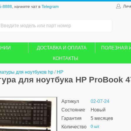
Лич
5-8888
, начните чат в
Telegram
АНИИ
ДОСТАВКА И ОПЛАТА
ПОЛЕЗНАЯ 
КОНТАКТЫ
иатуры для ноутбуков hp
/
HP
ура для ноутбука HP ProBook 4
Артикул
02-07-24
Состояние
Новый
Гарантия
5 месяцев
0 шт.
Количество