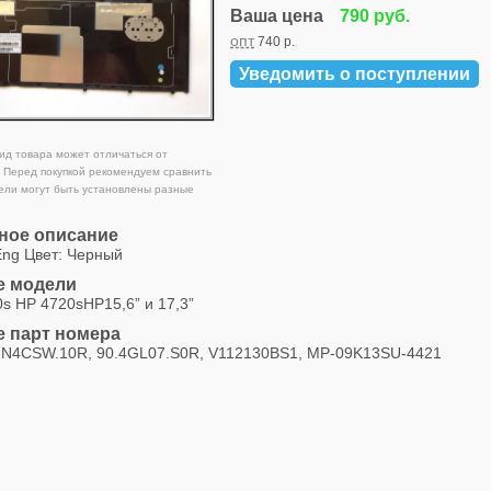
Ваша цена
790 руб.
опт
740 р.
Уведомить о поступлении
д товара может отличаться от
 Перед покупкой рекомендуем сравнить
ели могут быть установлены разные
ное описание
Eng Цвет: Черный
 модели
s HP 4720sHP15,6” и 17,3”
 парт номера
N4CSW.10R, 90.4GL07.S0R, V112130BS1, MP-09K13SU-4421