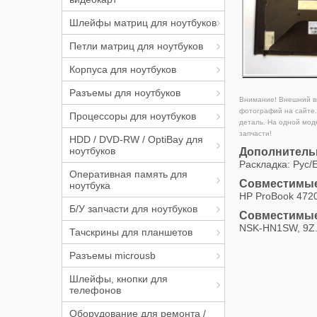
Шлейфы матриц для ноутбуков
Петли матриц для ноутбуков
Корпуса для ноутбуков
Разъемы для ноутбуков
Внимание! Внешний ви
фотографий на сайте.
Процессоры для ноутбуков
деталь. На одной мод
запчасти!
HDD / DVD-RW / OptiBay для
ноутбуков
Дополнитель
Раскладка: Рус/
Оперативная память для
Совместимые
ноутбука
HP ProBook 4720
Б/У запчасти для ноутбуков
Совместимые
NSK-HN1SW, 9Z.
Тачскрины для планшетов
Разъемы microusb
Шлейфы, кнопки для
телефонов
Оборудование для ремонта /