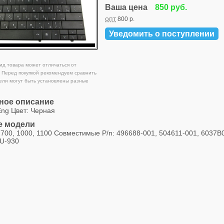
Ваша цена
850 руб.
опт
800 р.
Уведомить о поступлении
д товара может отличаться от
 Перед покупкой рекомендуем сравнить
ели могут быть установлены разные
ное описание
Eng Цвет: Черная
 модели
700, 1000, 1100 Совместимые P/n: 496688-001, 504611-001, 6037
U-930