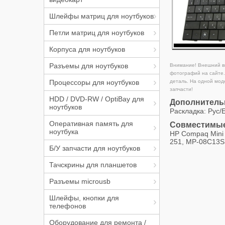
Шлейфы матриц для ноутбуков
Петли матриц для ноутбуков
Корпуса для ноутбуков
Разъемы для ноутбуков
Внимание! Внешний ви
фотографий на сайте.
деталь. На одной мод
Процессоры для ноутбуков
запчасти!
HDD / DVD-RW / OptiBay для
Дополнитель
ноутбуков
Раскладка: Рус/
Оперативная память для
Совместимые
ноутбука
HP Compaq Mini 
251, MP-08C13S
Б/У запчасти для ноутбуков
Тачскрины для планшетов
Разъемы microusb
Шлейфы, кнопки для
телефонов
Оборудование для ремонта /