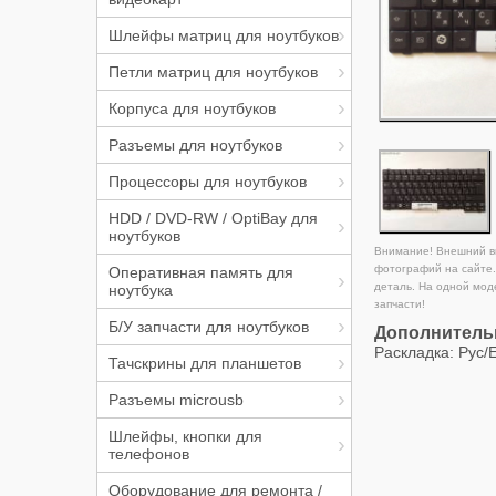
Шлейфы матриц для ноутбуков
Петли матриц для ноутбуков
Корпуса для ноутбуков
Разъемы для ноутбуков
Процессоры для ноутбуков
HDD / DVD-RW / OptiBay для
ноутбуков
Внимание! Внешний ви
фотографий на сайте.
Оперативная память для
деталь. На одной мод
ноутбука
запчасти!
Б/У запчасти для ноутбуков
Дополнитель
Раскладка: Рус/
Тачскрины для планшетов
Разъемы microusb
Шлейфы, кнопки для
телефонов
Оборудование для ремонта /