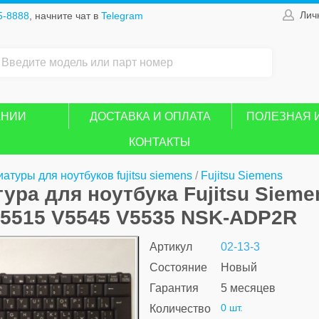
Лич
5-8888
, начните чат в
Telegram
АНИИ
ДОСТАВКА И ОПЛАТА
ПОЛЕЗНАЯ 
КОНТАКТЫ
атуры для ноутбуков fujitsu siemens
/
Fujitsu Siemens
ура для ноутбука Fujitsu Sieme
V5515 V5545 V5535 NSK-ADP2R
Артикул
02-13-3
Состояние
Новый
Гарантия
5 месяцев
0 шт.
Количество