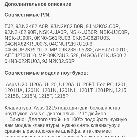
Дополнительное описание
Совместимые P/N:
EJ2, 9J.N2K82.A0R, 9J.N2K82.B0R, 9J.N2K82.C0R,
9J.N2K82.90R, NSK-UJA0R, NSK-UJB0R, NSK-UJC0R,
NSK-UJ90R, 0KN0-G61RU03, 0KN0-G62RU03,
04GNX62KRU00-3, 04GNUP2KRU10-3,
04GNUP2KRU11-3, MP-09K23SU-5282, AEEJ2700010,
AEEJ2700110, MP-09K23US-528, 04GOA1Y1KUS00-2,
0KN3-022RU03, 9J.N2K82.S0R
Совместимые модели ноутбуков:
Asus U20, U20A, UL20, UL20A, UL20FT, Eee PC 1201,
1201HA, 1201K, 1201N, 1201NL, 1201T, 1201PN, 1215,
1215B, 1215N, 1215T, 1215P
Клавиатура Asus 1215 подходит для большинства
ноутбуков Asus с диагональю 12,1" дюймов.
Важно! Для того чтобы на 100% подобрать нужную
вам модель клавиатуры, нужно снять клавиатуру и
сравнить расположение шлейфа, а так же мест
крепления клавиатуры к корпусу (если они имеются).