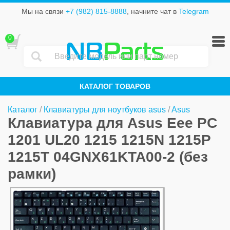
Мы на связи
+7 (982) 815-8888
, начните чат в
Telegram
0
NB
Parts
КАТАЛОГ ТОВАРОВ
Каталог
/
Клавиатуры для ноутбуков asus
/
Asus
Клавиатура для Asus Eee PC
1201 UL20 1215 1215N 1215P
1215T 04GNX61KTA00-2 (без
рамки)