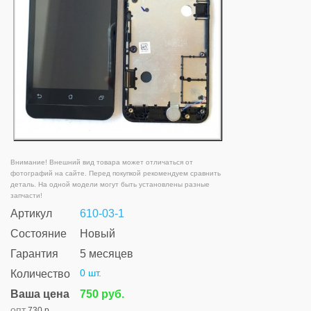
Внимание! Внешний вид товара может отличаться от
фотографий на сайте. Перед покупкой рекомендуем сравнить
деталь. На одной модели могут быть установлены разные
запчасти!
Артикул
610-03-1
Состояние
Новый
Гарантия
5 месяцев
0 шт.
Количество
Ваша цена
750 руб.
опт
730 р.