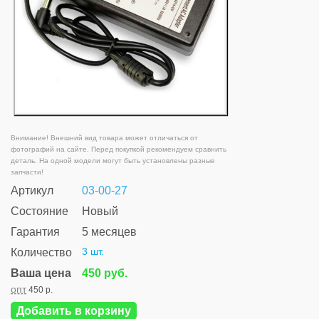
Внимание! Внешний вид товара может отличаться от
фотографий на сайте. Перед покупкой рекомендуем сравнить
деталь. На одной модели могут быть установлены разные
запчасти!
Артикул
03-00-27
Состояние
Новый
Гарантия
5 месяцев
3 шт.
Количество
Ваша цена
450 руб.
опт
450 р.
Добавить в корзину