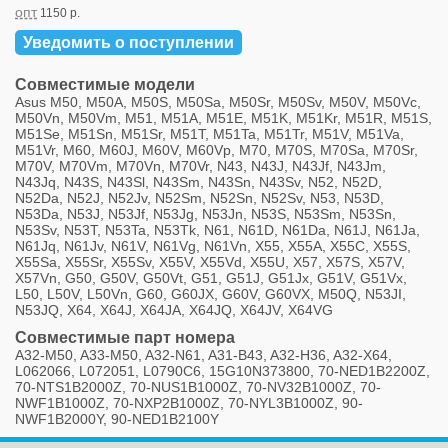
опт
1150 р.
Уведомить о поступлении
Совместимые модели
Asus M50, M50A, M50S, M50Sa, M50Sr, M50Sv, M50V, M50Vc,
M50Vn, M50Vm, M51, M51A, M51E, M51K, M51Kr, M51R, M51S,
M51Se, M51Sn, M51Sr, M51T, M51Ta, M51Tr, M51V, M51Va,
M51Vr, M60, M60J, M60V, M60Vp, M70, M70S, M70Sa, M70Sr,
M70V, M70Vm, M70Vn, M70Vr, N43, N43J, N43Jf, N43Jm,
N43Jq, N43S, N43Sl, N43Sm, N43Sn, N43Sv, N52, N52D,
N52Da, N52J, N52Jv, N52Sm, N52Sn, N52Sv, N53, N53D,
N53Da, N53J, N53Jf, N53Jg, N53Jn, N53S, N53Sm, N53Sn,
N53Sv, N53T, N53Ta, N53Tk, N61, N61D, N61Da, N61J, N61Ja,
N61Jq, N61Jv, N61V, N61Vg, N61Vn, X55, X55A, X55C, X55S,
X55Sa, X55Sr, X55Sv, X55V, X55Vd, X55U, X57, X57S, X57V,
X57Vn, G50, G50V, G50Vt, G51, G51J, G51Jx, G51V, G51Vx,
L50, L50V, L50Vn, G60, G60JX, G60V, G60VX, M50Q, N53JI,
N53JQ, X64, X64J, X64JA, X64JQ, X64JV, X64VG
Совместимые парт номера
A32-M50, A33-M50, A32-N61, A31-B43, A32-H36, A32-X64,
L062066, L072051, L0790C6, 15G10N373800, 70-NED1B2200Z,
70-NTS1B2000Z, 70-NUS1B1000Z, 70-NV32B1000Z, 70-
NWF1B1000Z, 70-NXP2B1000Z, 70-NYL3B1000Z, 90-
NWF1B2000Y, 90-NED1B2100Y